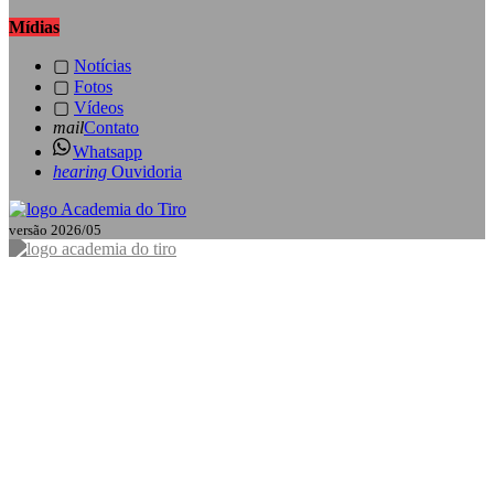
Mídias
▢
Notícias
▢
Fotos
▢
Vídeos
mail
Contato
Whatsapp
hearing
Ouvidoria
versão 2026/05