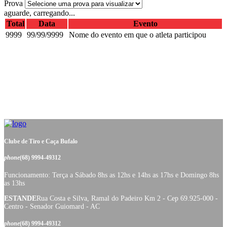
Prova
aguarde, carregando...
Total
Data
Evento
9999
99/99/9999
Nome do evento em que o atleta participou
Clube de Tiro e Caça Bufalo
phone
(68) 9994-49312
Funcionamento: Terça a Sábado 8hs as 12hs e 14hs as 17hs e Domingo 8hs
as 13hs
ESTANDE
Rua Costa e Silva, Ramal do Padeiro Km 2 - Cep 69.925-000 -
Centro - Senador Guiomard - AC
phone
(68) 9994-49312