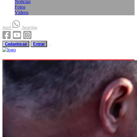
Notícias
Fotos
Vídeos
mail
hearing
Cadastre-se
Entrar