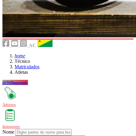
AC
home
Técnico
Matriculados
Atletas
print
Imprimir
Árbitros
Instrutores
Nome