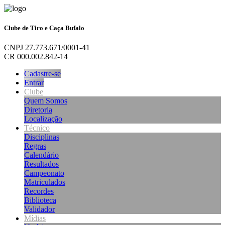
Clube de Tiro e Caça Bufalo
CNPJ 27.773.671/0001-41
CR 000.002.842-14
Cadastre-se
Entrar
Clube
Quem Somos
Diretoria
Localização
Técnico
Disciplinas
Regras
Calendário
Resultados
Campeonato
Matriculados
Recordes
Biblioteca
Validador
Mídias