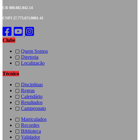
CR 000.002.842-14
CNPJ 27.773.671/0001-41
Clube
▢
Quem Somos
▢
Diretoria
▢
Localização
Técnico
▢
Disciplinas
▢
Regras
▢
Calendário
▢
Resultados
▢
Campeonato
▢
Matriculados
▢
Recordes
▢
Biblioteca
▢
Validador