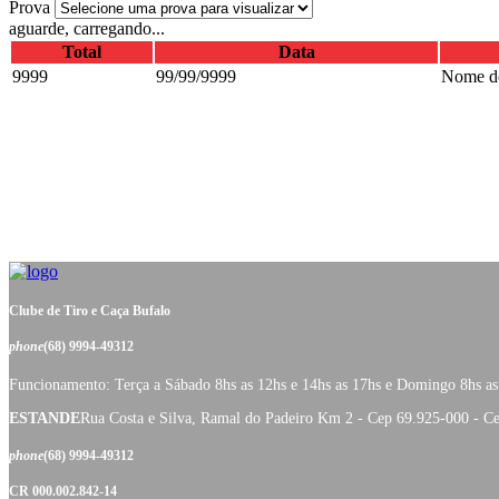
Prova
aguarde, carregando...
Total
Data
9999
99/99/9999
Nome do
Clube de Tiro e Caça Bufalo
phone
(68) 9994-49312
Funcionamento: Terça a Sábado 8hs as 12hs e 14hs as 17hs e Domingo 8hs as
ESTANDE
Rua Costa e Silva, Ramal do Padeiro Km 2 - Cep 69.925-000 - C
phone
(68) 9994-49312
CR 000.002.842-14