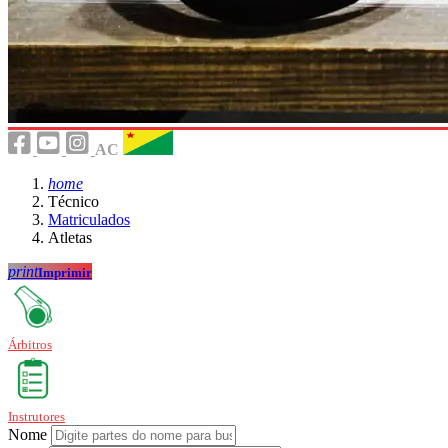
AC
home
Técnico
Matriculados
Atletas
print
Imprimir
Árbitros
Instrutores
Nome