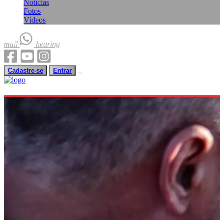
Notícias
Fotos
Vídeos
mail
hearing
Cadastre-se
Entrar