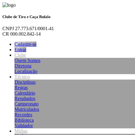
Clube de Tiro e Caça Bufalo
CNPJ 27.773.671/0001-41
CR 000.002.842-14
Cadastre-se
Entrar
Clube
Quem Somos
Diretoria
Localização
Técnico
Disciplinas
Regras
Calendário
Resultados
Campeonato
Matriculados
Recordes
Biblioteca
Validador
Mídias