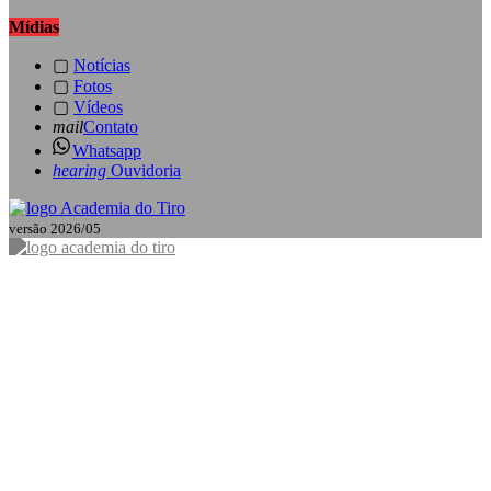
Mídias
▢
Notícias
▢
Fotos
▢
Vídeos
mail
Contato
Whatsapp
hearing
Ouvidoria
versão 2026/05