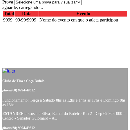
Prova
aguarde, carregando...
Total
Data
Evento
9999
99/99/9999
Nome do evento em que o atleta participou
Clube de Tiro e Caça Bufalo
phone
(68) 9994-49312
Funcionamento: Terça a Sábado 8hs as 12hs e 14hs as 17hs e Domingo 8hs
as 13hs
ESTANDE
Rua Costa e Silva, Ramal do Padeiro Km 2 - Cep 69.925-000 -
Centro - Senador Guiomard - AC
phone
(68) 9994-49312