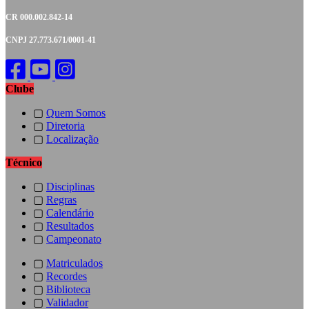
CR 000.002.842-14
CNPJ 27.773.671/0001-41
Clube
▢
Quem Somos
▢
Diretoria
▢
Localização
Técnico
▢
Disciplinas
▢
Regras
▢
Calendário
▢
Resultados
▢
Campeonato
▢
Matriculados
▢
Recordes
▢
Biblioteca
▢
Validador