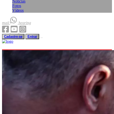
Notícias
Fotos
Vídeos
mail
hearing
Cadastre-se
Entrar