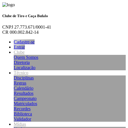
Clube de Tiro e Caça Bufalo
CNPJ 27.773.671/0001-41
CR 000.002.842-14
Cadastre-se
Entrar
Clube
Quem Somos
Diretoria
Localização
Técnico
Disciplinas
Regras
Calendário
Resultados
Campeonato
Matriculados
Recordes
Biblioteca
Validador
Mídias