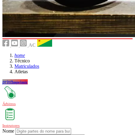
AC
home
Técnico
Matriculados
Atletas
print
Imprimir
Árbitros
Instrutores
Nome