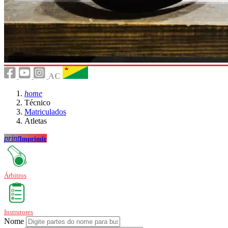
AC
home
Técnico
Matriculados
Atletas
print
Imprimir
Árbitros
Instrutores
Nome