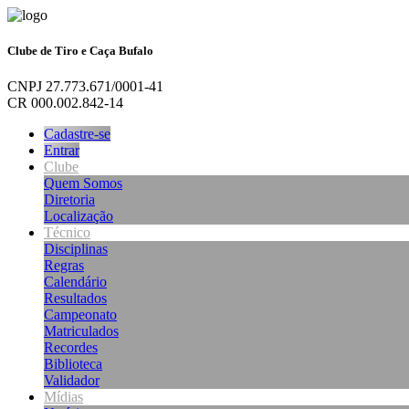
Clube de Tiro e Caça Bufalo
CNPJ 27.773.671/0001-41
CR 000.002.842-14
Cadastre-se
Entrar
Clube
Quem Somos
Diretoria
Localização
Técnico
Disciplinas
Regras
Calendário
Resultados
Campeonato
Matriculados
Recordes
Biblioteca
Validador
Mídias