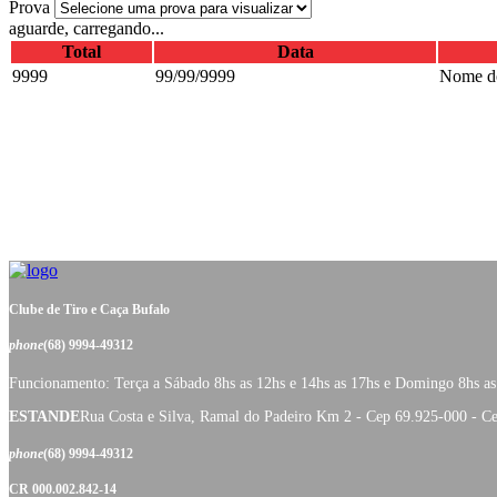
Prova
aguarde, carregando...
Total
Data
9999
99/99/9999
Nome do
Clube de Tiro e Caça Bufalo
phone
(68) 9994-49312
Funcionamento: Terça a Sábado 8hs as 12hs e 14hs as 17hs e Domingo 8hs as
ESTANDE
Rua Costa e Silva, Ramal do Padeiro Km 2 - Cep 69.925-000 - C
phone
(68) 9994-49312
CR 000.002.842-14