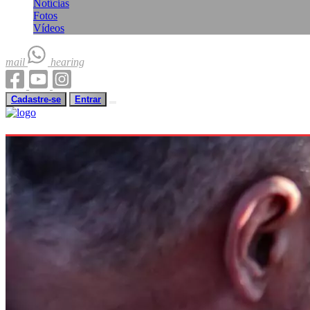
Notícias
Fotos
Vídeos
mail
hearing
Cadastre-se
Entrar