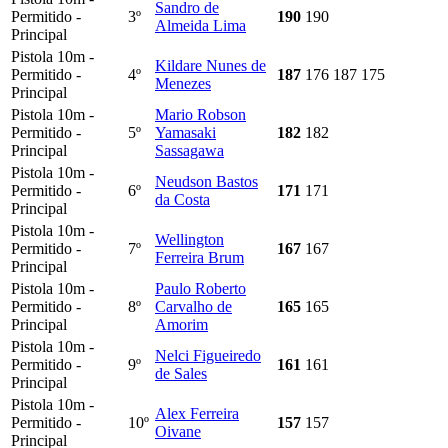
Sandro de
Permitido -
3º
190
190
Almeida Lima
Principal
Pistola 10m -
Kildare Nunes de
Permitido -
4º
187
176
187
175
Menezes
Principal
Pistola 10m -
Mario Robson
Permitido -
5º
Yamasaki
182
182
Principal
Sassagawa
Pistola 10m -
Neudson Bastos
Permitido -
6º
171
171
da Costa
Principal
Pistola 10m -
Wellington
Permitido -
7º
167
167
Ferreira Brum
Principal
Pistola 10m -
Paulo Roberto
Permitido -
8º
Carvalho de
165
165
Principal
Amorim
Pistola 10m -
Nelci Figueiredo
Permitido -
9º
161
161
de Sales
Principal
Pistola 10m -
Alex Ferreira
Permitido -
10º
157
157
Oivane
Principal