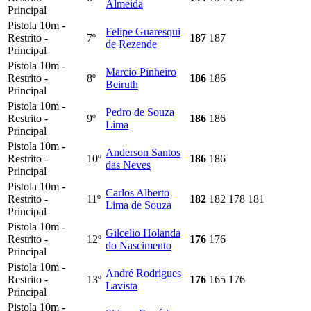
Almeida
Principal
Pistola 10m -
Felipe Guaresqui
Restrito -
7º
187
187
de Rezende
Principal
Pistola 10m -
Marcio Pinheiro
Restrito -
8º
186
186
Beiruth
Principal
Pistola 10m -
Pedro de Souza
Restrito -
9º
186
186
Lima
Principal
Pistola 10m -
Anderson Santos
Restrito -
10º
186
186
das Neves
Principal
Pistola 10m -
Carlos Alberto
Restrito -
11º
182
182
178
181
Lima de Souza
Principal
Pistola 10m -
Gilcelio Holanda
Restrito -
12º
176
176
do Nascimento
Principal
Pistola 10m -
André Rodrigues
Restrito -
13º
176
165
176
Lavista
Principal
Pistola 10m -