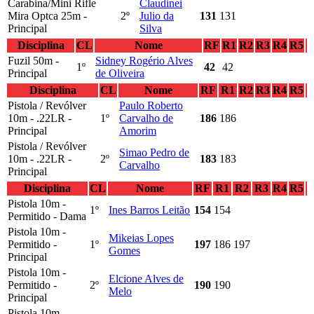
Carabina/Mini Rifle
Claudinei
Mira Optca 25m -
2º
Julio da
131
131
Principal
Silva
Disciplina
CL
Nome
RF
R1
R2
R3
R4
R5
Fuzil 50m -
Sidney Rogério Alves
1º
42
42
Principal
de Oliveira
Disciplina
CL
Nome
RF
R1
R2
R3
R4
R5
Pistola / Revólver
Paulo Roberto
10m - .22LR -
1º
Carvalho de
186
186
Principal
Amorim
Pistola / Revólver
Simao Pedro de
10m - .22LR -
2º
183
183
Carvalho
Principal
Disciplina
CL
Nome
RF
R1
R2
R3
R4
R5
Pistola 10m -
1º
Ines Barros Leitão
154
154
Permitido - Dama
Pistola 10m -
Mikeias Lopes
Permitido -
1º
197
186
197
Gomes
Principal
Pistola 10m -
Elcione Alves de
Permitido -
2º
190
190
Melo
Principal
Pistola 10m -