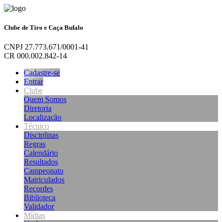
Clube de Tiro e Caça Bufalo
CNPJ 27.773.671/0001-41
CR 000.002.842-14
Cadastre-se
Entrar
Clube
Quem Somos
Diretoria
Localização
Técnico
Disciplinas
Regras
Calendário
Resultados
Campeonato
Matriculados
Recordes
Biblioteca
Validador
Mídias