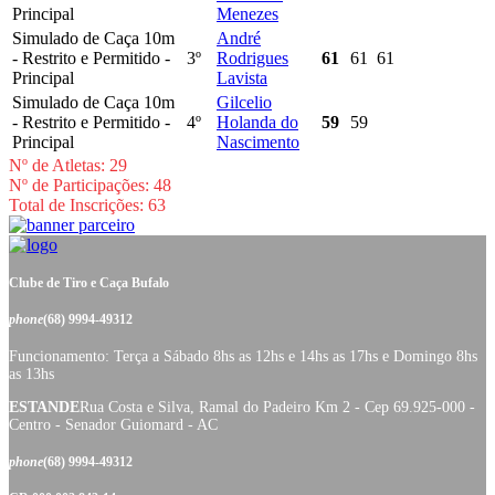
Principal
Menezes
Simulado de Caça 10m
André
- Restrito e Permitido -
3º
Rodrigues
61
61
61
Principal
Lavista
Simulado de Caça 10m
Gilcelio
- Restrito e Permitido -
4º
Holanda do
59
59
Principal
Nascimento
Nº de Atletas: 29
Nº de Participações: 48
Total de Inscrições: 63
Clube de Tiro e Caça Bufalo
phone
(68) 9994-49312
Funcionamento: Terça a Sábado 8hs as 12hs e 14hs as 17hs e Domingo 8hs
as 13hs
ESTANDE
Rua Costa e Silva, Ramal do Padeiro Km 2 - Cep 69.925-000 -
Centro - Senador Guiomard - AC
phone
(68) 9994-49312