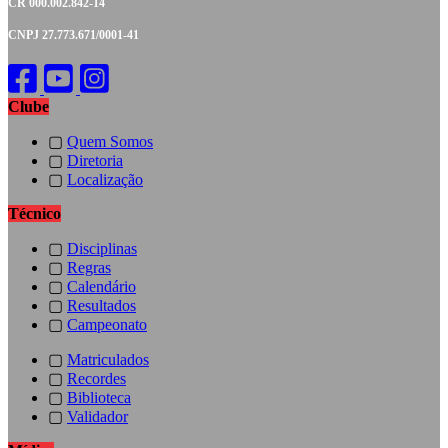
CR 000.002.842-14
CNPJ 27.773.671/0001-41
Clube
▢
Quem Somos
▢
Diretoria
▢
Localização
Técnico
▢
Disciplinas
▢
Regras
▢
Calendário
▢
Resultados
▢
Campeonato
▢
Matriculados
▢
Recordes
▢
Biblioteca
▢
Validador