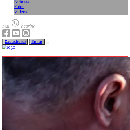
Notícias
Fotos
Vídeos
mail
hearing
Cadastre-se
Entrar