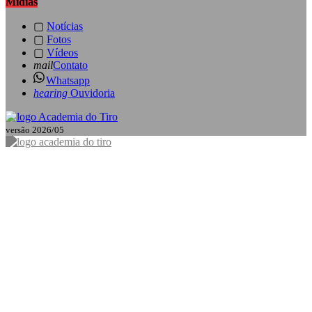
Mídias
▢
Notícias
▢
Fotos
▢
Vídeos
mail
Contato
Whatsapp
hearing
Ouvidoria
versão 2026/05