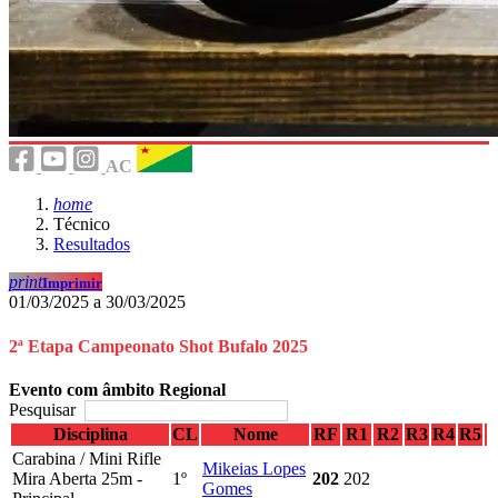
AC
home
Técnico
Resultados
print
Imprimir
01/03/2025 a 30/03/2025
2ª Etapa Campeonato Shot Bufalo 2025
Evento com âmbito Regional
Pesquisar
Disciplina
CL
Nome
RF
R1
R2
R3
R4
R5
Carabina / Mini Rifle
Mikeias Lopes
Mira Aberta 25m -
1º
202
202
Gomes