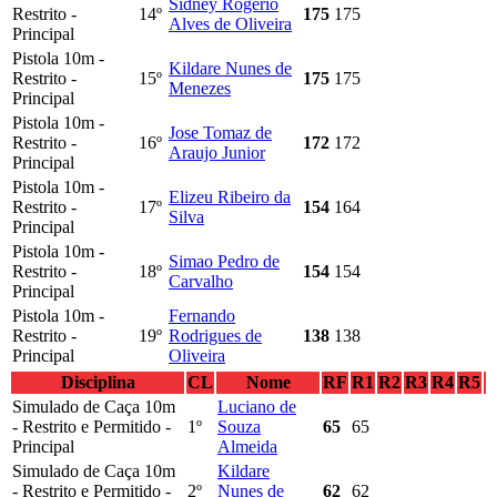
Sidney Rogério
Restrito -
14º
175
175
Alves de Oliveira
Principal
Pistola 10m -
Kildare Nunes de
Restrito -
15º
175
175
Menezes
Principal
Pistola 10m -
Jose Tomaz de
Restrito -
16º
172
172
Araujo Junior
Principal
Pistola 10m -
Elizeu Ribeiro da
Restrito -
17º
154
164
Silva
Principal
Pistola 10m -
Simao Pedro de
Restrito -
18º
154
154
Carvalho
Principal
Pistola 10m -
Fernando
Restrito -
19º
Rodrigues de
138
138
Principal
Oliveira
Disciplina
CL
Nome
RF
R1
R2
R3
R4
R5
Simulado de Caça 10m
Luciano de
- Restrito e Permitido -
1º
Souza
65
65
Principal
Almeida
Simulado de Caça 10m
Kildare
- Restrito e Permitido -
2º
Nunes de
62
62