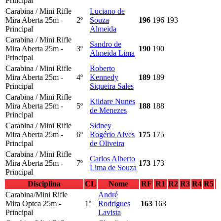
Principal
Carabina / Mini Rifle
Luciano de
Mira Aberta 25m -
2º
Souza
196
196
193
Principal
Almeida
Carabina / Mini Rifle
Sandro de
Mira Aberta 25m -
3º
190
190
Almeida Lima
Principal
Carabina / Mini Rifle
Roberto
Mira Aberta 25m -
4º
Kennedy
189
189
Principal
Siqueira Sales
Carabina / Mini Rifle
Kildare Nunes
Mira Aberta 25m -
5º
188
188
de Menezes
Principal
Carabina / Mini Rifle
Sidney
Mira Aberta 25m -
6º
Rogério Alves
175
175
Principal
de Oliveira
Carabina / Mini Rifle
Carlos Alberto
Mira Aberta 25m -
7º
173
173
Lima de Souza
Principal
Disciplina
CL
Nome
RF
R1
R2
R3
R4
R5
Carabina/Mini Rifle
André
Mira Optca 25m -
1º
Rodrigues
163
163
Principal
Lavista