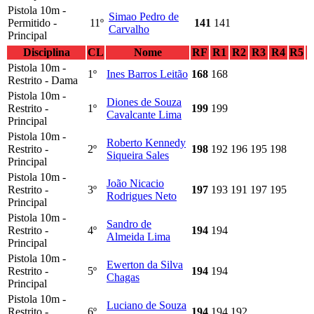
Pistola 10m -
Simao Pedro de
Permitido -
11º
141
141
Carvalho
Principal
Disciplina
CL
Nome
RF
R1
R2
R3
R4
R5
Pistola 10m -
1º
Ines Barros Leitão
168
168
Restrito - Dama
Pistola 10m -
Diones de Souza
Restrito -
1º
199
199
Cavalcante Lima
Principal
Pistola 10m -
Roberto Kennedy
Restrito -
2º
198
192
196
195
198
Siqueira Sales
Principal
Pistola 10m -
João Nicacio
Restrito -
3º
197
193
191
197
195
Rodrigues Neto
Principal
Pistola 10m -
Sandro de
Restrito -
4º
194
194
Almeida Lima
Principal
Pistola 10m -
Ewerton da Silva
Restrito -
5º
194
194
Chagas
Principal
Pistola 10m -
Luciano de Souza
Restrito -
6º
194
194
192