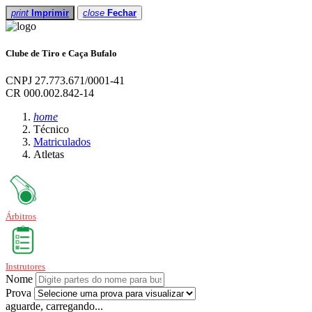
print
Imprimir
close
Fechar
Clube de Tiro e Caça Bufalo
CNPJ 27.773.671/0001-41
CR 000.002.842-14
home
Técnico
Matriculados
Atletas
Árbitros
Instrutores
Nome
Prova
aguarde, carregando...