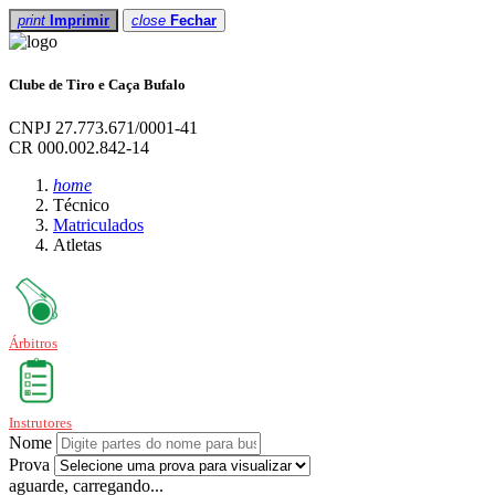
print
Imprimir
close
Fechar
Clube de Tiro e Caça Bufalo
CNPJ 27.773.671/0001-41
CR 000.002.842-14
home
Técnico
Matriculados
Atletas
Árbitros
Instrutores
Nome
Prova
aguarde, carregando...