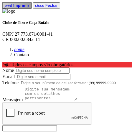
print
Imprimir
close
Fechar
Clube de Tiro e Caça Bufalo
CNPJ 27.773.671/0001-41
CR 000.002.842-14
home
Contato
info
Todos os campos são obrigatórios
Nome
E-mail
Telefone
formato: (99) 99999-9999
Mensagem